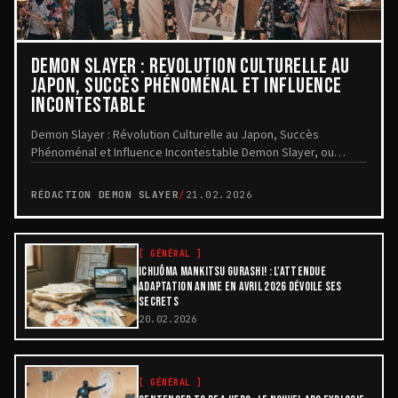
DEMON SLAYER : RÉVOLUTION CULTURELLE AU
JAPON, SUCCÈS PHÉNOMÉNAL ET INFLUENCE
INCONTESTABLE
Demon Slayer : Révolution Culturelle au Japon, Succès
Phénoménal et Influence Incontestable Demon Slayer, ou
Kimetsu no Yaiba en version originale, a trans...
RÉDACTION DEMON SLAYER
/
21.02.2026
[
GÉNÉRAL
]
ICHIJÔMA MANKITSU GURASHI! : L'ATTENDUE
ADAPTATION ANIME EN AVRIL 2026 DÉVOILE SES
SECRETS
20.02.2026
[
GÉNÉRAL
]