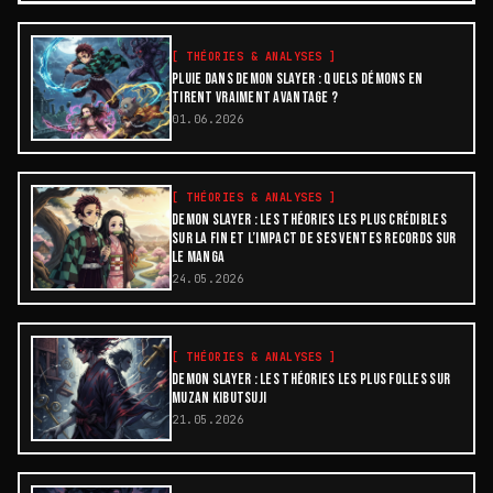
[
THÉORIES & ANALYSES
]
PLUIE DANS DEMON SLAYER : QUELS DÉMONS EN
TIRENT VRAIMENT AVANTAGE ?
01.06.2026
[
THÉORIES & ANALYSES
]
DEMON SLAYER : LES THÉORIES LES PLUS CRÉDIBLES
SUR LA FIN ET L’IMPACT DE SES VENTES RECORDS SUR
LE MANGA
24.05.2026
[
THÉORIES & ANALYSES
]
DEMON SLAYER : LES THÉORIES LES PLUS FOLLES SUR
MUZAN KIBUTSUJI
21.05.2026