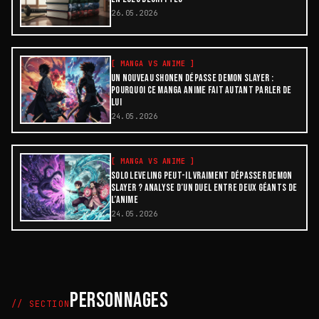
26.05.2026
[
MANGA VS ANIME
]
UN NOUVEAU SHONEN DÉPASSE DEMON SLAYER :
POURQUOI CE MANGA ANIME FAIT AUTANT PARLER DE
LUI
24.05.2026
[
MANGA VS ANIME
]
SOLO LEVELING PEUT-IL VRAIMENT DÉPASSER DEMON
SLAYER ? ANALYSE D’UN DUEL ENTRE DEUX GÉANTS DE
L’ANIME
24.05.2026
PERSONNAGES
// SECTION