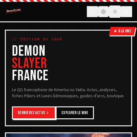
FR
ACTUALITÉS
★ À LA UNE
// ÉDITION DU JOUR
DEMON
PERSONNAGES
SLAYER
PILIERS
FRANCE
LUNES
Le QG francophone de Kimetsu no Yaiba. Actus, analyses,
GUIDES
fiches Piliers et Lunes Démoniaques, guides d'arcs, boutique.
BOUTIQUE
DERNIÈRES ACTUS
EXPLORER LE WIKI
CONTACT