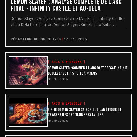
DEMON SLAYER : ANALYSE COMPLÈTE DE L'ARC
FINAL - INFINITY CASTLE ET AU-DELÀ
Demon Slayer : Analyse Complète de l'Arc Final - Infinity Castle
et au-Delà L'arc final de Demon Slayer: Kimetsu no Yaiba
marque l'apogée d'une saga épique...
RÉDACTION DEMON SLAYER
/
13.05.2026
[
ARCS & ÉPISODES
]
DEMON SLAYER : COMMENT L'ARC FORTERESSE INFINIE
BOULEVERSE L'HISTOIRE À JAMAIS
04.05.2026
[
ARCS & ÉPISODES
]
FIN DE DEMON SLAYER SAISON 3 : BILAN ÉPIQUE ET
TEASERS DES PROCHAINES BATAILLES
03.05.2026