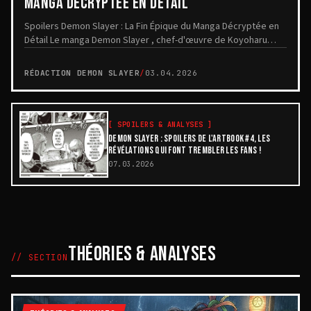
MANGA DÉCRYPTÉE EN DÉTAIL
Spoilers Demon Slayer : La Fin Épique du Manga Décryptée en
Détail Le manga Demon Slayer , chef-d'œuvre de Koyoharu
Gotôge, s'est achevé en 2020 avec un fi...
RÉDACTION DEMON SLAYER
/
03.04.2026
[
SPOILERS & ANALYSES
]
DEMON SLAYER : SPOILERS DE L'ARTBOOK #4, LES
RÉVÉLATIONS QUI FONT TREMBLER LES FANS !
07.03.2026
THÉORIES & ANALYSES
// SECTION