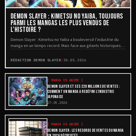
DEMON SLAYER : KIMETSU NO YAIBA, TOUJOURS
PARMI LES MANGAS LES PLUS VENDUS DE
L’HISTOIRE ?
Demon Slayer : Kimetsu no Yaiba a bouleversé l’industrie du
manga en un temps record. Mais face aux géants historiques
comme One Piece , Golgo 13 ou Dragon...
RÉDACTION DEMON SLAYER
/
30.05.2026
[
MANGA VS ANIME
]
DEMON SLAYER ET SES 220 MILLIONS DE VENTES :
COMMENT UN MANGA A REDÉFINI L’INDUSTRIE
JAPONAISE
27.05.2026
[
MANGA VS ANIME
]
DEMON SLAYER : LES RECORDS DE VENTES DU MANGA
EN 2026 DÉCRYPTÉS