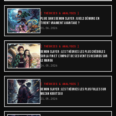
[
THÉORIES & ANALYSES
]
PLUIE DANS DEMON SLAYER : QUELS DÉMONS EN
TIRENT VRAIMENT AVANTAGE ?
01.06.2026
[
THÉORIES & ANALYSES
]
DEMON SLAYER : LES THÉORIES LES PLUS CRÉDIBLES
SUR LA FIN ET L’IMPACT DE SES VENTES RECORDS SUR
LE MANGA
24.05.2026
[
THÉORIES & ANALYSES
]
DEMON SLAYER : LES THÉORIES LES PLUS FOLLES SUR
MUZAN KIBUTSUJI
21.05.2026