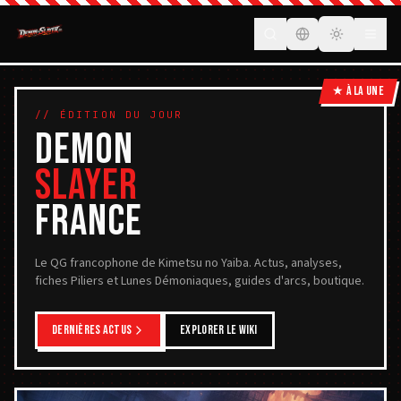
FR
ACTUALITÉS
★ À LA UNE
// ÉDITION DU JOUR
DEMON
PERSONNAGES
SLAYER
PILIERS
FRANCE
LUNES
Le QG francophone de Kimetsu no Yaiba. Actus, analyses,
GUIDES
fiches Piliers et Lunes Démoniaques, guides d'arcs, boutique.
BOUTIQUE
DERNIÈRES ACTUS
EXPLORER LE WIKI
CONTACT