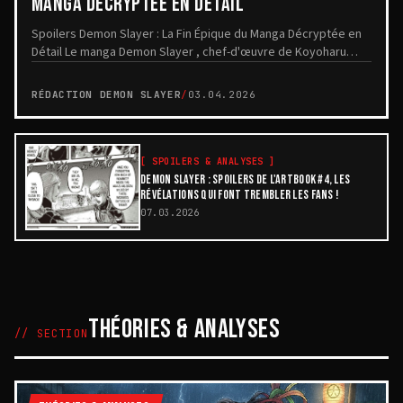
MANGA DÉCRYPTÉE EN DÉTAIL
Spoilers Demon Slayer : La Fin Épique du Manga Décryptée en
Détail Le manga Demon Slayer , chef-d'œuvre de Koyoharu
Gotôge, s'est achevé en 2020 avec un fi...
RÉDACTION DEMON SLAYER
/
03.04.2026
[
SPOILERS & ANALYSES
]
DEMON SLAYER : SPOILERS DE L'ARTBOOK #4, LES
RÉVÉLATIONS QUI FONT TREMBLER LES FANS !
07.03.2026
THÉORIES & ANALYSES
// SECTION