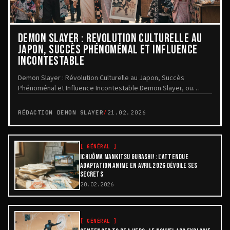
DEMON SLAYER : RÉVOLUTION CULTURELLE AU
JAPON, SUCCÈS PHÉNOMÉNAL ET INFLUENCE
INCONTESTABLE
Demon Slayer : Révolution Culturelle au Japon, Succès
Phénoménal et Influence Incontestable Demon Slayer, ou
Kimetsu no Yaiba en version originale, a trans...
RÉDACTION DEMON SLAYER
/
21.02.2026
[
GÉNÉRAL
]
ICHIJÔMA MANKITSU GURASHI! : L'ATTENDUE
ADAPTATION ANIME EN AVRIL 2026 DÉVOILE SES
SECRETS
20.02.2026
[
GÉNÉRAL
]