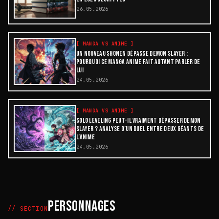
26.05.2026
[
MANGA VS ANIME
]
UN NOUVEAU SHONEN DÉPASSE DEMON SLAYER :
POURQUOI CE MANGA ANIME FAIT AUTANT PARLER DE
LUI
24.05.2026
[
MANGA VS ANIME
]
SOLO LEVELING PEUT-IL VRAIMENT DÉPASSER DEMON
SLAYER ? ANALYSE D’UN DUEL ENTRE DEUX GÉANTS DE
L’ANIME
24.05.2026
PERSONNAGES
// SECTION