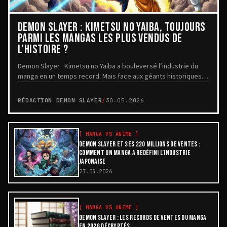
DEMON SLAYER : KIMETSU NO YAIBA, TOUJOURS
PARMI LES MANGAS LES PLUS VENDUS DE
L’HISTOIRE ?
Demon Slayer : Kimetsu no Yaiba a bouleversé l’industrie du
manga en un temps record. Mais face aux géants historiques
comme One Piece , Golgo 13 ou Dragon...
RÉDACTION DEMON SLAYER
/
30.05.2026
[
MANGA VS ANIME
]
DEMON SLAYER ET SES 220 MILLIONS DE VENTES :
COMMENT UN MANGA A REDÉFINI L’INDUSTRIE
JAPONAISE
27.05.2026
[
MANGA VS ANIME
]
DEMON SLAYER : LES RECORDS DE VENTES DU MANGA
EN 2026 DÉCRYPTÉS